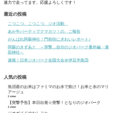
速力で走ってます。応援よろしくです！
最近の投稿
こつこつ、こつこつ、ジオ活動
あか牛パーティでクマカツ！の、ご報告
がんばれ阿蘇神社！門前街にぎわいレポート♪
阿蘇のきずあと ～突撃…自分のジオパーク番外編・瀬
田神社～
速報！日本ジオパーク全国大会＠伊豆半島③
人気の投稿
魚沼産のお米はファミマのお水で炊け！お米と水のマリ
アージュ
1 view
【突撃予告】本日出発☆突撃！となりのジオパーク
1 view