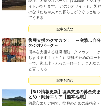
現在、阿蘇ジオパークには33箇所のジオサ
イトがあります。 どのジオサイトも、阿蘇
のなりたちや人々の暮らしがぐぐっと迫っ
てくる素...
記事を読む
復興支援のクマカツ！ ～突撃…自分
のジオパーク～
熊本を支援する経済活動、クマカツ！ は
じまります！（＾＾） 復興のためのコーヒ
ーで、復珈琲（ふっこーひー）。こんなこ
と言ってる...
記事を読む
【5/12情報更新】復興支援の募金先ま
とめ・阿蘇エリア【熊本地震】
阿蘇市エリア内で、復興のための義捐金・