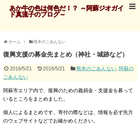
あか牛の色は何色だ！？ ～阿蘇ジオガイ
ド真流子のブログ～
ホーム
熊本のごあんない
復興支援の募金先まとめ（神社・城跡など）
2016/5/21
2016/5/21
熊本のごあんない
,
阿蘇の
ごあんない
阿蘇市エリア内で、復興のための義捐金・支援金を募って
いるところをまとめました。
個人によるまとめです。寄付の際などは、情報を必ず先方
のウェブサイトなどでお確かめください。