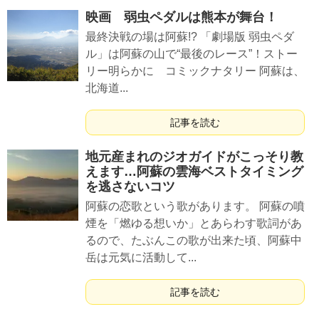
映画 弱虫ペダルは熊本が舞台！
最終決戦の場は阿蘇!? 「劇場版 弱虫ペダ
ル」は阿蘇の山で“最後のレース”！ストー
リー明らかに コミックナタリー 阿蘇は、
北海道...
記事を読む
地元産まれのジオガイドがこっそり教
えます…阿蘇の雲海ベストタイミング
を逃さないコツ
阿蘇の恋歌という歌があります。 阿蘇の噴
煙を「燃ゆる想いか」とあらわす歌詞があ
るので、たぶんこの歌が出来た頃、阿蘇中
岳は元気に活動して...
記事を読む