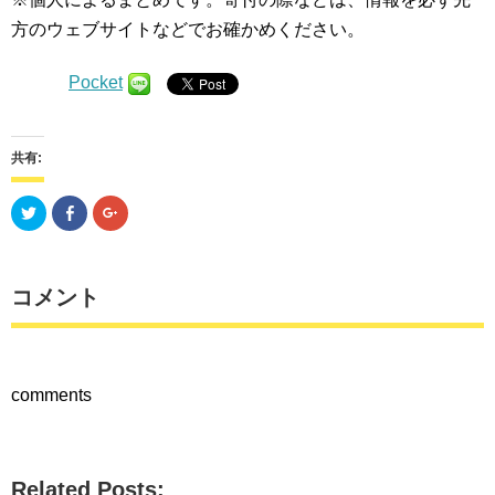
方のウェブサイトなどでお確かめください。
Pocket
共有:
ク
Facebook
ク
リ
で
リ
ッ
共
ッ
ク
有
ク
し
す
し
て
る
て
Twitter
に
Google+
コメント
で
は
で
共
ク
共
有
リ
有
(新
ッ
(新
し
ク
し
い
し
い
ウ
て
ウ
comments
ィ
く
ィ
ン
だ
ン
ド
さ
ド
ウ
い
ウ
で
(新
で
開
し
開
き
い
き
Related Posts:
ま
ウ
ま