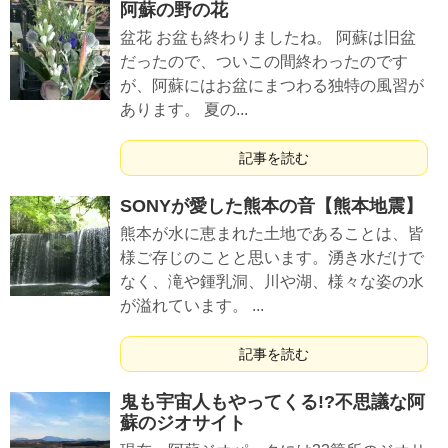
阿蘇の野の花
盆花 お盆も終わりましたね。 阿蘇は旧盆
だったので、ついこの間終わったのです
が、阿蘇にはお盆にまつわる独特の風習が
あります。 夏の...
記事を読む
SONYが愛した熊本の音【熊本地震】
熊本が水に恵まれた土地であることは、皆
様ご存じのことと思います。湧き水だけで
なく、滝や鍾乳洞、川や湖、様々な姿の水
が溢れています。 ...
記事を読む
鬼も宇宙人もやってくる!?不思議な阿
蘇のジオサイト