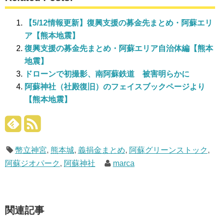
す)
ィ
す)
ン
ド
ウ
【5/12情報更新】復興支援の募金先まとめ・阿蘇エリ
で
開
ア【熊本地震】
き
ま
復興支援の募金先まとめ・阿蘇エリア自治体編【熊本
す)
地震】
ドローンで初撮影、南阿蘇鉄道 被害明らかに
阿蘇神社（社殿復旧）のフェイスブックページより
【熊本地震】
幣立神宮
,
熊本城
,
義捐金まとめ
,
阿蘇グリーンストック
,
阿蘇ジオパーク
,
阿蘇神社
marca
関連記事