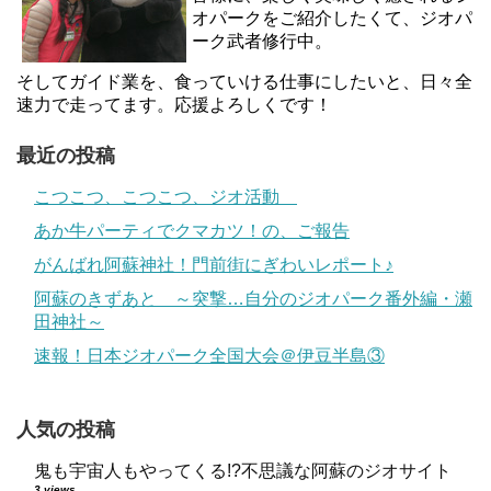
オパークをご紹介したくて、ジオパ
ーク武者修行中。
そしてガイド業を、食っていける仕事にしたいと、日々全
速力で走ってます。応援よろしくです！
最近の投稿
こつこつ、こつこつ、ジオ活動
あか牛パーティでクマカツ！の、ご報告
がんばれ阿蘇神社！門前街にぎわいレポート♪
阿蘇のきずあと ～突撃…自分のジオパーク番外編・瀬
田神社～
速報！日本ジオパーク全国大会＠伊豆半島③
人気の投稿
鬼も宇宙人もやってくる!?不思議な阿蘇のジオサイト
3 views