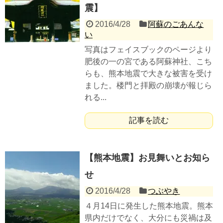
震】
2016/4/28
阿蘇のごあんな
い
写真はフェイスブックのページより
肥後の一の宮である阿蘇神社、こち
らも、熊本地震で大きな被害を受け
ました。楼門と拝殿の崩壊が報じら
れる...
記事を読む
【熊本地震】お見舞いとお知ら
せ
2016/4/28
つぶやき
４月14日に発生した熊本地震。熊本
県内だけでなく、大分にも災禍は及