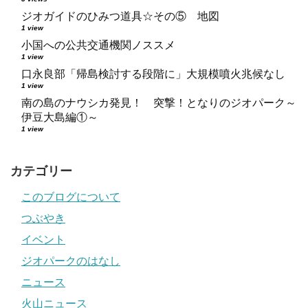
ジオガイドのひみつ道具☆その⑤ 地図
1 view
小国への公共交通機関ノススメ
1 view
口永良部「帰島検討する段階に」大規模噴火兆候なし
1 view
南の島のナウシカ発見！ 突撃！となりのジオパーク～
伊豆大島編①～
1 view
カテゴリー
このブログについて
つぶやき
イベント
ジオパークのはなし
ニュース
火山ニュース