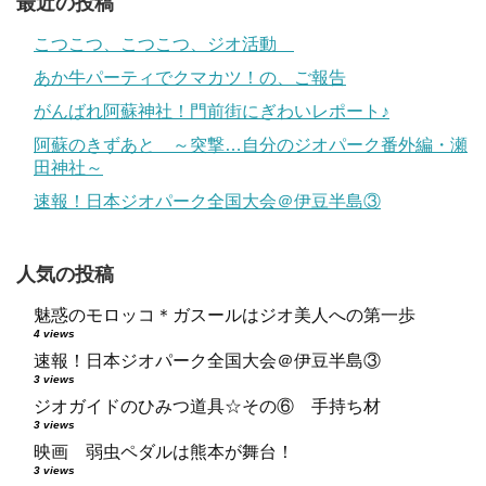
最近の投稿
こつこつ、こつこつ、ジオ活動
あか牛パーティでクマカツ！の、ご報告
がんばれ阿蘇神社！門前街にぎわいレポート♪
阿蘇のきずあと ～突撃…自分のジオパーク番外編・瀬
田神社～
速報！日本ジオパーク全国大会＠伊豆半島③
人気の投稿
魅惑のモロッコ＊ガスールはジオ美人への第一歩
4 views
速報！日本ジオパーク全国大会＠伊豆半島③
3 views
ジオガイドのひみつ道具☆その⑥ 手持ち材
3 views
映画 弱虫ペダルは熊本が舞台！
3 views