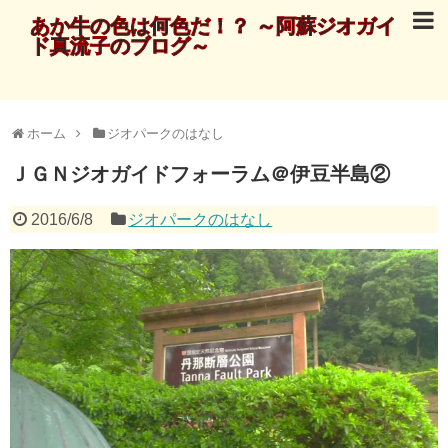
あか牛の色は何色だ！？ ～阿蘇ジオガイ
ド真流子のブログ～
ホーム
ジオパークのはなし
ＪＧＮジオガイドフォーラム＠伊豆半島②
2016/6/8
ジオパークのはなし