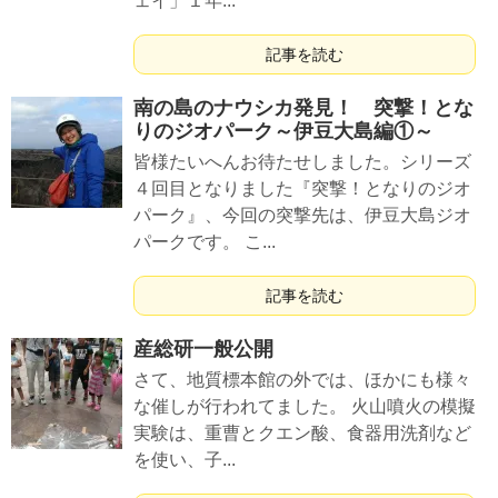
ェイ」１年...
記事を読む
南の島のナウシカ発見！ 突撃！とな
りのジオパーク～伊豆大島編①～
皆様たいへんお待たせしました。シリーズ
４回目となりました『突撃！となりのジオ
パーク』、今回の突撃先は、伊豆大島ジオ
パークです。 こ...
記事を読む
産総研一般公開
さて、地質標本館の外では、ほかにも様々
な催しが行われてました。 火山噴火の模擬
実験は、重曹とクエン酸、食器用洗剤など
を使い、子...