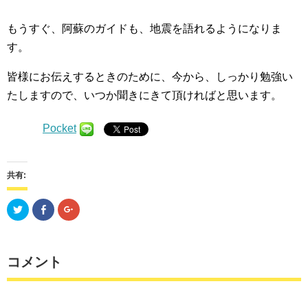
もうすぐ、阿蘇のガイドも、地震を語れるようになりま
す。
皆様にお伝えするときのために、今から、しっかり勉強い
たしますので、いつか聞きにきて頂ければと思います。
Pocket
共有:
ク
Facebook
ク
リ
で
リ
ッ
共
ッ
ク
有
ク
し
す
し
て
る
て
Twitter
に
Google+
コメント
で
は
で
共
ク
共
有
リ
有
(新
ッ
(新
し
ク
し
い
し
い