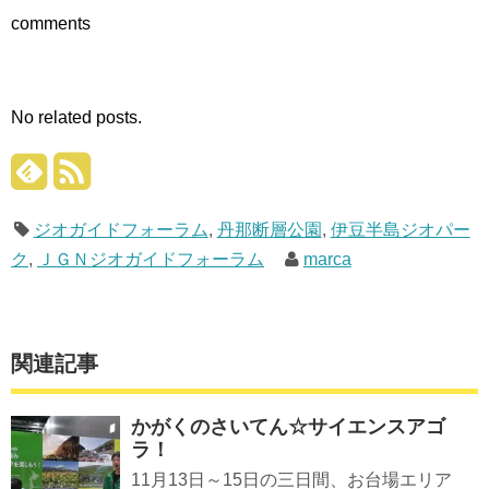
ウ
て
ウ
comments
ィ
く
ィ
ン
だ
ン
ド
さ
ド
ウ
い
ウ
で
(新
で
開
し
開
き
い
き
ま
ウ
ま
No related posts.
す)
ィ
す)
ン
ド
ウ
で
開
き
ま
ジオガイドフォーラム
,
丹那断層公園
,
伊豆半島ジオパー
す)
ク
,
ＪＧＮジオガイドフォーラム
marca
関連記事
かがくのさいてん☆サイエンスアゴ
ラ！
11月13日～15日の三日間、お台場エリア