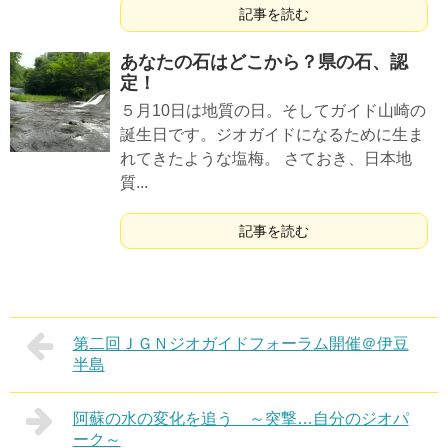
記事を読む
あなたの石はどこから？県の石、認
定！
５月10日は地質の日。そしてガイド山崎の
誕生日です。ジオガイドになるために生ま
れてきたような塩梅。 さておき、日本地
質...
記事を読む
第二回ＪＧＮジオガイドフォーラム開催＠伊豆
半島
阿蘇の水の変化を追う ～突撃…自分のジオパ
ーク～