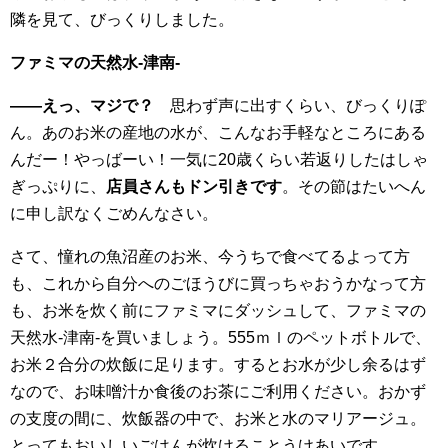
隣を見て、びっくりしました。
ファミマの天然水-津南-
――えっ、マジで？
思わず声に出すくらい、びっくりぽ
ん。あのお米の産地の水が、こんなお手軽なところにある
んだー！やっばーい！一気に20歳くらい若返りしたはしゃ
ぎっぷりに、
店員さんもドン引きです
。その節はたいへん
に申し訳なくごめんなさい。
さて、憧れの魚沼産のお米、今うちで食べてるよって方
も、これから自分へのごほうびに買っちゃおうかなって方
も、お米を炊く前にファミマにダッシュして、ファミマの
天然水-津南-を買いましょう。555ｍｌのペットボトルで、
お米２合分の炊飯に足ります。するとお水が少し余るはず
なので、お味噌汁か食後のお茶にご利用ください。おかず
の支度の間に、炊飯器の中で、お米と水のマリアージュ。
とってもおいしいごはんが炊けることうけあいです。