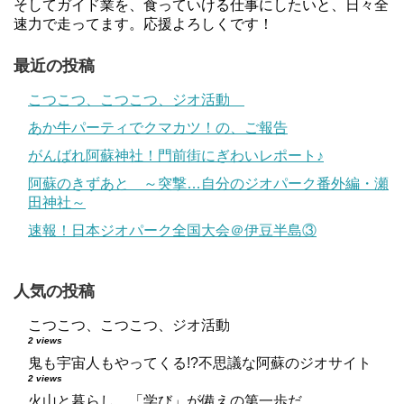
そしてガイド業を、食っていける仕事にしたいと、日々全
速力で走ってます。応援よろしくです！
最近の投稿
こつこつ、こつこつ、ジオ活動
あか牛パーティでクマカツ！の、ご報告
がんばれ阿蘇神社！門前街にぎわいレポート♪
阿蘇のきずあと ～突撃…自分のジオパーク番外編・瀬
田神社～
速報！日本ジオパーク全国大会＠伊豆半島③
人気の投稿
こつこつ、こつこつ、ジオ活動
2 views
鬼も宇宙人もやってくる!?不思議な阿蘇のジオサイト
2 views
火山と暮らし 「学び」が備えの第一歩だ