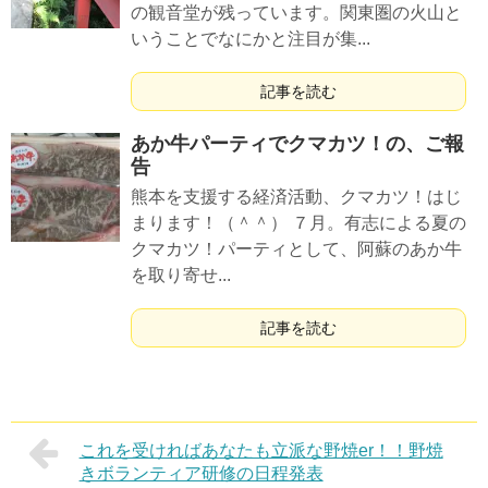
の観音堂が残っています。関東圏の火山と
いうことでなにかと注目が集...
記事を読む
あか牛パーティでクマカツ！の、ご報
告
熊本を支援する経済活動、クマカツ！はじ
まります！（＾＾） ７月。有志による夏の
クマカツ！パーティとして、阿蘇のあか牛
を取り寄せ...
記事を読む
これを受ければあなたも立派な野焼er！！野焼
きボランティア研修の日程発表