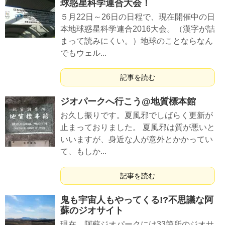
球惑星科学連合大会！
５月22日～26日の日程で、現在開催中の日
本地球惑星科学連合2016大会。（漢字が詰
まって読みにくい。）地球のことならなん
でもウェル...
記事を読む
ジオパークへ行こう@地質標本館
お久し振りです。夏風邪でしばらく更新が
止まっておりました。 夏風邪は質が悪いと
いいますが、身近な人が意外とかかってい
て、もしか...
記事を読む
鬼も宇宙人もやってくる!?不思議な阿
蘇のジオサイト
現在、阿蘇ジオパークには33箇所のジオサ