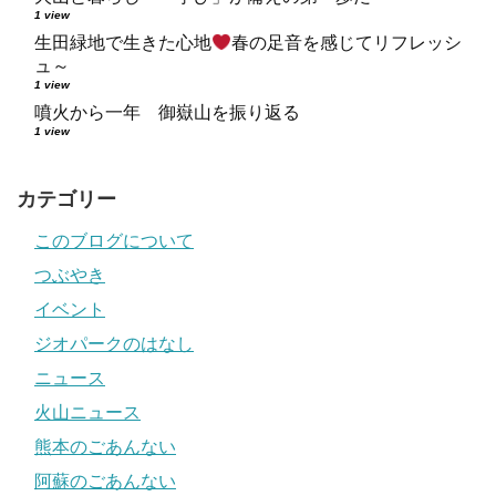
1 view
生田緑地で生きた心地
春の足音を感じてリフレッシ
ュ～
1 view
噴火から一年 御嶽山を振り返る
1 view
カテゴリー
このブログについて
つぶやき
イベント
ジオパークのはなし
ニュース
火山ニュース
熊本のごあんない
阿蘇のごあんない