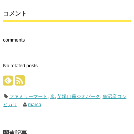
ク
有
ク
し
す
し
て
る
て
Twitter
に
Google+
コメント
で
は
で
共
ク
共
有
リ
有
(新
ッ
(新
し
ク
し
い
し
い
ウ
て
ウ
comments
ィ
く
ィ
ン
だ
ン
ド
さ
ド
ウ
い
ウ
で
(新
で
開
し
開
き
い
き
ま
ウ
ま
No related posts.
す)
ィ
す)
ン
ド
ウ
で
開
き
ま
ファミリーマート
,
米
,
苗場山麓ジオパーク
,
魚沼産コシ
す)
ヒカリ
marca
関連記事