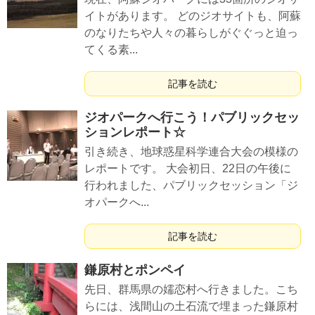
イトがあります。 どのジオサイトも、阿蘇
のなりたちや人々の暮らしがぐぐっと迫っ
てくる素...
記事を読む
ジオパークへ行こう！パブリックセッ
ションレポート☆
引き続き、地球惑星科学連合大会の模様の
レポートです。 大会初日、22日の午後に
行われました、パブリックセッション「ジ
オパークへ...
記事を読む
鎌原村とポンペイ
先日、群馬県の嬬恋村へ行きました。こち
らには、浅間山の土石流で埋まった鎌原村