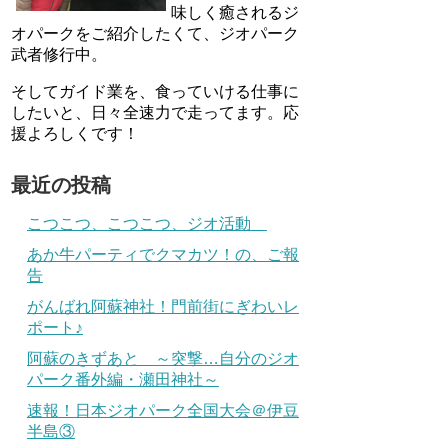
味しく癒されるジ
オパークをご紹介したくて、ジオパーク
武者修行中。
そしてガイド業を、食っていける仕事に
したいと、日々全速力で走ってます。応
援よろしくです！
最近の投稿
こつこつ、こつこつ、ジオ活動
あか牛パーティでクマカツ！の、ご報
告
がんばれ阿蘇神社！門前街にぎわいレ
ポート♪
阿蘇のきずあと ～突撃…自分のジオ
パーク番外編・瀬田神社～
速報！日本ジオパーク全国大会＠伊豆
半島③