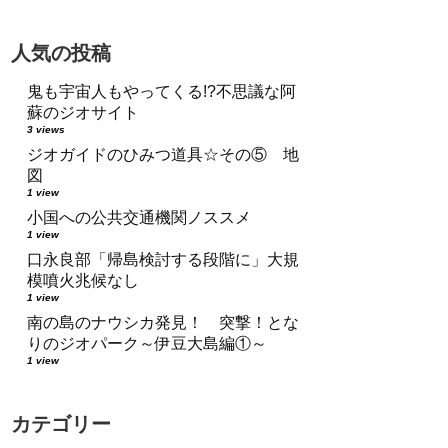
人気の投稿
鬼も宇宙人もやってくる!?不思議な阿
蘇のジオサイト
3 views
ジオガイドのひみつ道具☆その⑤ 地
図
1 view
小国への公共交通機関ノススメ
1 view
口永良部「帰島検討する段階に」大規
模噴火兆候なし
1 view
南の島のナウシカ発見！ 突撃！とな
りのジオパーク～伊豆大島編①～
1 view
カテゴリー