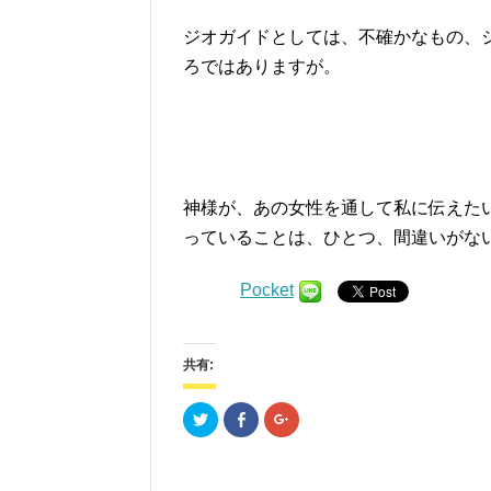
ジオガイドとしては、不確かなもの、
ろではありますが。
神様が、あの女性を通して私に伝えた
っていることは、ひとつ、間違いがな
Pocket
共有:
ク
Facebook
ク
リ
で
リ
ッ
共
ッ
ク
有
ク
し
す
し
て
る
て