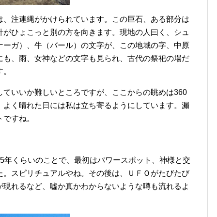
は、注連縄がかけられています。この巨石、ある部分は
針がひょこっと別の方を向きます。現地の人曰く、シュ
ナーガ）、牛（バール）の文字が、この地域の字、中原
にも、雨、女神などの文字も見られ、古代の祭祀の場だ
す。
ていいか難しいところですが、ここからの眺めは360
、よく晴れた日には私は立ち寄るようにしています。漏
トですね。
15年くらいのことで、最初はパワースポット、神様と交
た。スピリチュアルやね。その後は、ＵＦＯがたびたび
が現れるなど、嘘か真かわからないような噂も流れるよ