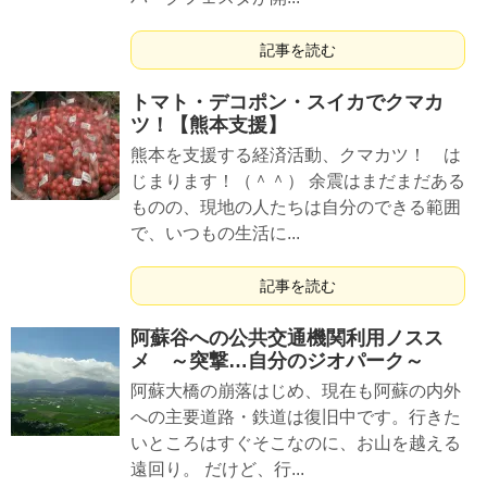
記事を読む
トマト・デコポン・スイカでクマカ
ツ！【熊本支援】
熊本を支援する経済活動、クマカツ！ は
じまります！（＾＾） 余震はまだまだある
ものの、現地の人たちは自分のできる範囲
で、いつもの生活に...
記事を読む
阿蘇谷への公共交通機関利用ノスス
メ ～突撃…自分のジオパーク～
阿蘇大橋の崩落はじめ、現在も阿蘇の内外
への主要道路・鉄道は復旧中です。行きた
いところはすぐそこなのに、お山を越える
遠回り。 だけど、行...