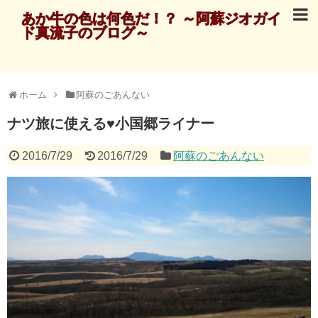
あか牛の色は何色だ！？ ～阿蘇ジオガイ
ド真流子のブログ～
ホーム
阿蘇のごあんない
ナツ旅に使える♥小国郷ライナー
2016/7/29
2016/7/29
阿蘇のごあんない