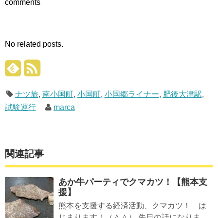
comments
ィ
く
ィ
ン
だ
ン
ド
さ
ド
ウ
い
ウ
で
(新
で
開
し
開
き
い
き
ま
ウ
ま
No related posts.
す)
ィ
す)
ン
ド
ウ
で
開
き
ま
ナツ旅
,
南小国町
,
小国町
,
小国郷ライナー
,
肥後大津駅
,
す)
試験運行
marca
関連記事
あか牛パーティでクマカツ！【熊本支
援】
熊本を支援する経済活動、クマカツ！ は
じまります！（＾＾） 先日の話になりま