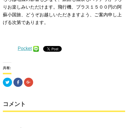
りお楽しみいただけます。飛行機、プラス１５００円の阿
蘇小国旅、どうぞお越しいただきますよう、ご案内申し上
げる次第であります。
Pocket
共有:
ク
Facebook
ク
リ
で
リ
ッ
共
ッ
ク
有
ク
し
す
し
て
る
て
Twitter
に
Google+
コメント
で
は
で
共
ク
共
有
リ
有
(新
ッ
(新
し
ク
し
い
し
い
ウ
て
ウ