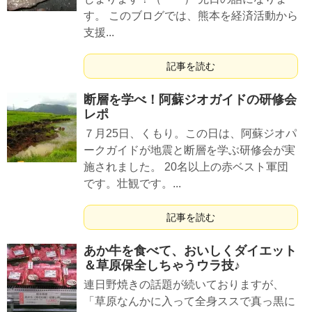
す。 このブログでは、熊本を経済活動から
支援...
記事を読む
断層を学べ！阿蘇ジオガイドの研修会
レポ
７月25日、くもり。この日は、阿蘇ジオパ
ークガイドが地震と断層を学ぶ研修会が実
施されました。 20名以上の赤ベスト軍団
です。壮観です。...
記事を読む
あか牛を食べて、おいしくダイエット
＆草原保全しちゃうウラ技♪
連日野焼きの話題が続いておりますが、
「草原なんかに入って全身ススで真っ黒に