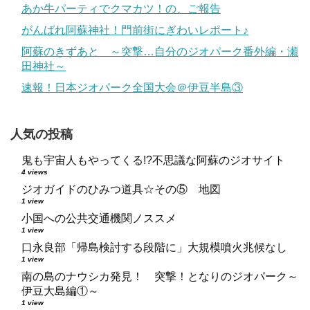
あか牛パーティでクマカツ！の、ご報告
がんばれ阿蘇神社！門前街にぎわいレポート♪
阿蘇のきずあと ～突撃…自分のジオパーク番外編・瀬
田神社～
速報！日本ジオパーク全国大会＠伊豆半島③
人気の投稿
鬼も宇宙人もやってくる!?不思議な阿蘇のジオサイト
4 views
ジオガイドのひみつ道具☆その⑤ 地図
1 view
小国への公共交通機関ノススメ
1 view
口永良部「帰島検討する段階に」大規模噴火兆候なし
1 view
南の島のナウシカ発見！ 突撃！となりのジオパーク～
伊豆大島編①～
1 view