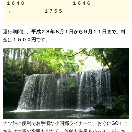
１６４０ → １６４６
→ １７５５
運行期間は、
平成２８年８月１日から９月１１日まで
。料
金は
１５００円
です。
ナツ旅に便利でお手頃な小国郷ライナーで、おぐにGO！こ
ちらは地震の影響も少なく、旅館も温泉もバッチリがっち