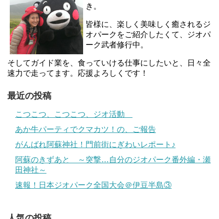
き。
皆様に、楽しく美味しく癒されるジ
オパークをご紹介したくて、ジオパ
ーク武者修行中。
そしてガイド業を、食っていける仕事にしたいと、日々全
速力で走ってます。応援よろしくです！
最近の投稿
こつこつ、こつこつ、ジオ活動
あか牛パーティでクマカツ！の、ご報告
がんばれ阿蘇神社！門前街にぎわいレポート♪
阿蘇のきずあと ～突撃…自分のジオパーク番外編・瀬
田神社～
速報！日本ジオパーク全国大会＠伊豆半島③
人気の投稿