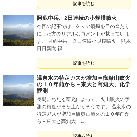
記事を読む
阿蘇中岳、2日連続の小規模噴火
今回の記事では、久々の噴煙を目の当たり
にした方のリアルなコメントが載っていま
す。 阿蘇中岳、２日連続小規模噴火 熊本
日日新聞 福...
記事を読む
温泉水の特定ガスが増加＝御嶽山噴火
の１０年前から－東大と高知大、化学
観測
長期にわたる研究によって、火山噴火の予
測の精度がまた上がりそうです。 温泉水の
特定ガスが増加＝御嶽山噴火の１０年前か
ら－東大と高知大、...
記事を読む