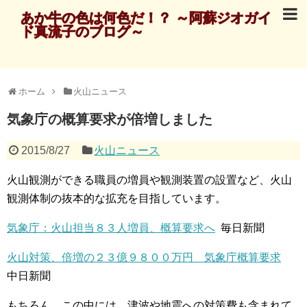
あか牛の色は何色だ！？ ～阿蘇ジオガイ
ド真流子のブログ～
ホーム
火山ニュース
気象庁の概算要求が倍増しました
2015/8/27
火山ニュース
火山観測ができる職員の増員や観測装置の設置など、火山
観測体制の抜本的な拡充を目指しています。
気象庁：火山担当８３人増員、概算要求へ
毎日新聞
火山対策、倍増の２３億９８００万円 気象庁概算要求
中日新聞
もちろん、この中には、津波や地震への対策費も含まれて