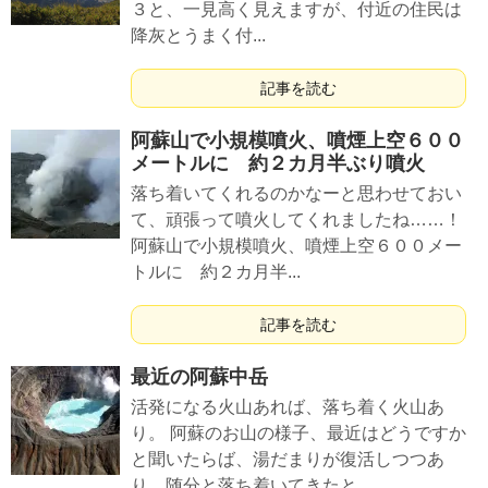
３と、一見高く見えますが、付近の住民は
降灰とうまく付...
記事を読む
阿蘇山で小規模噴火、噴煙上空６００
メートルに 約２カ月半ぶり噴火
落ち着いてくれるのかなーと思わせておい
て、頑張って噴火してくれましたね……！
阿蘇山で小規模噴火、噴煙上空６００メー
トルに 約２カ月半...
記事を読む
最近の阿蘇中岳
活発になる火山あれば、落ち着く火山あ
り。 阿蘇のお山の様子、最近はどうですか
と聞いたらば、湯だまりが復活しつつあ
り、随分と落ち着いてきたと...