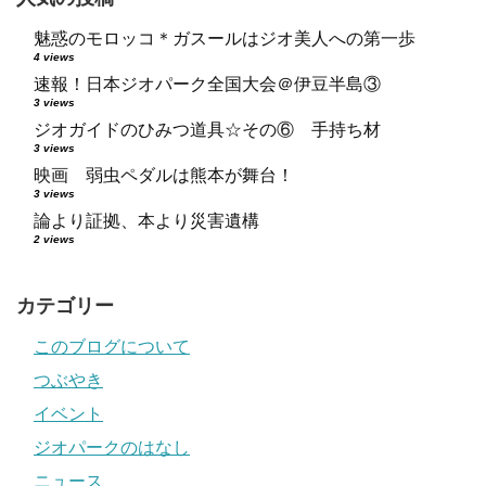
魅惑のモロッコ＊ガスールはジオ美人への第一歩
4 views
速報！日本ジオパーク全国大会＠伊豆半島③
3 views
ジオガイドのひみつ道具☆その⑥ 手持ち材
3 views
映画 弱虫ペダルは熊本が舞台！
3 views
論より証拠、本より災害遺構
2 views
カテゴリー
このブログについて
つぶやき
イベント
ジオパークのはなし
ニュース