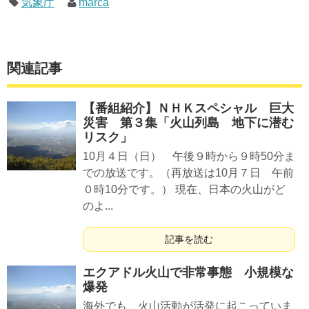
気象庁
marca
す)
関連記事
【番組紹介】ＮＨＫスペシャル 巨大
災害 第３集「火山列島 地下に潜む
リスク」
10月４日（日） 午後９時から９時50分ま
での放送です。（再放送は10月７日 午前
０時10分です。） 現在、日本の火山がど
のよ...
記事を読む
エクアドル火山で非常事態 小規模な
爆発
海外でも、火山活動が活発に起こっていま