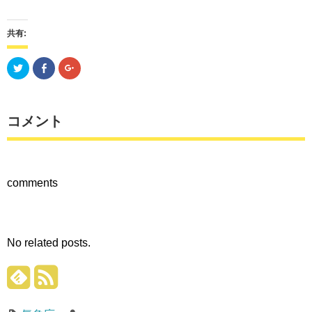
共有:
ク
Facebook
ク
リ
で
リ
ッ
共
ッ
ク
有
ク
し
す
し
て
る
て
Twitter
に
Google+
コメント
で
は
で
共
ク
共
有
リ
有
(新
ッ
(新
し
ク
し
い
し
い
ウ
て
ウ
comments
ィ
く
ィ
ン
だ
ン
ド
さ
ド
ウ
い
ウ
で
(新
で
開
し
開
き
い
き
ま
ウ
ま
No related posts.
す)
ィ
す)
ン
ド
ウ
で
開
き
ま