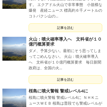
す。 エクアドル火山で非常事態 小規模な
爆発 産経ニュース 標高約６千メートルの
コトパクシ山の...
記事を読む
火山：噴火確率導入へ 文科省が１０
億円概算要求
ダメ、予算少ない。最初にそう思ってしま
ってごめんなさい。 火山：噴火確率導入
へ 文科省が１０億円概算要求 毎日新聞
政府は、全国の火...
記事を読む
桜島に噴火警報 警戒レベル4に
桜島に噴火警報 警戒レベル4に ＮＨＫニ
ュースＷＥＢ 桜島は普段でも警戒レベルが