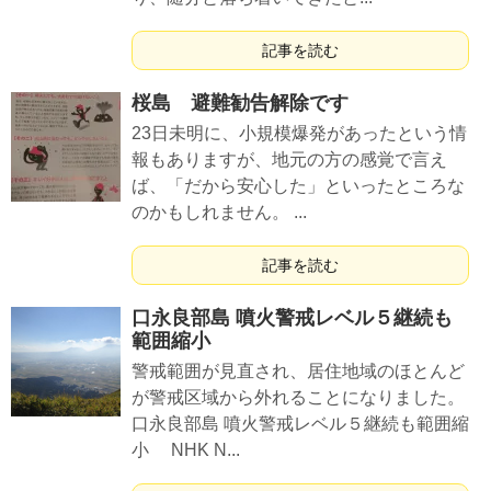
記事を読む
桜島 避難勧告解除です
23日未明に、小規模爆発があったという情
報もありますが、地元の方の感覚で言え
ば、「だから安心した」といったところな
のかもしれません。 ...
記事を読む
口永良部島 噴火警戒レベル５継続も
範囲縮小
警戒範囲が見直され、居住地域のほとんど
が警戒区域から外れることになりました。
口永良部島 噴火警戒レベル５継続も範囲縮
小 NHK N...