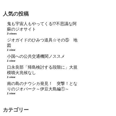
人気の投稿
鬼も宇宙人もやってくる!?不思議な阿
蘇のジオサイト
3 views
ジオガイドのひみつ道具☆その⑤ 地
図
1 view
小国への公共交通機関ノススメ
1 view
口永良部「帰島検討する段階に」大規
模噴火兆候なし
1 view
南の島のナウシカ発見！ 突撃！とな
りのジオパーク～伊豆大島編①～
1 view
カテゴリー