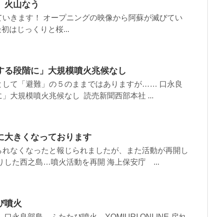
 火山なう
ていきます！ オープニングの映像から阿蘇が滅びてい
初はじっくりと桜...
する段階に」大規模噴火兆候なし
として「避難」の５のままではありますが…… 口永良
」大規模噴火兆候なし 読売新聞西部本社 ...
に大きくなっております
られなくなったと報じられましたが、また活動が再開し
りした西之島…噴火活動を再開 海上保安庁 ...
び噴火
口永良部島、ふたたび噴火 YOMIURI ONLINE 戻れ