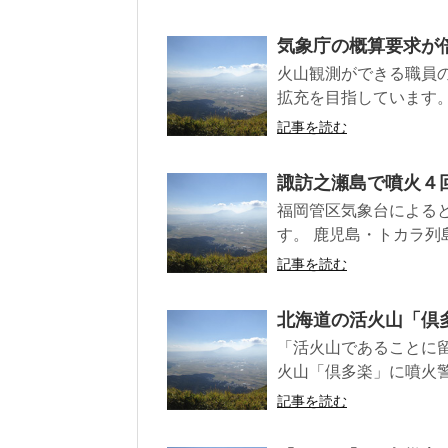
気象庁の概算要求が
火山観測ができる職員
拡充を目指しています。
記事を読む
諏訪之瀬島で噴火４
福岡管区気象台による
す。 鹿児島・トカラ列島
記事を読む
北海道の活火山「倶
「活火山であることに
火山「倶多楽」に噴火警
記事を読む