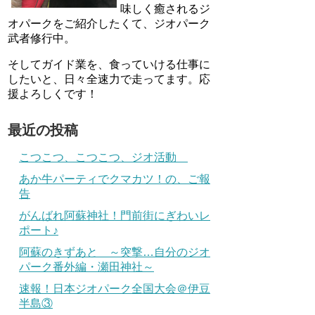
味しく癒されるジ
オパークをご紹介したくて、ジオパーク
武者修行中。
そしてガイド業を、食っていける仕事に
したいと、日々全速力で走ってます。応
援よろしくです！
最近の投稿
こつこつ、こつこつ、ジオ活動
あか牛パーティでクマカツ！の、ご報
告
がんばれ阿蘇神社！門前街にぎわいレ
ポート♪
阿蘇のきずあと ～突撃…自分のジオ
パーク番外編・瀬田神社～
速報！日本ジオパーク全国大会＠伊豆
半島③