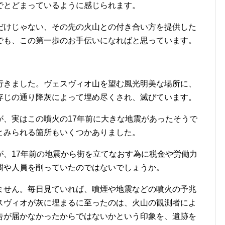
でとどまっているように感じられます。
だけじゃない、その先の火山との付き合い方を提供した
でも、この第一歩のお手伝いになればと思っています。
行きました。ヴェスヴィオ山を望む風光明美な場所に、
存じの通り降灰によって埋め尽くされ、滅びています。
が、実はこの噴火の17年前に大きな地震があったそうで
とみられる箇所もいくつかありました。
が、17年前の地震から街を立てなおす為に税金や労働力
関や人員を削っていたのではないでしょうか。
ません。毎日見ていれば、噴煙や地震などの噴火の予兆
スヴィオが灰に埋まるに至ったのは、火山の観測者によ
告が届かなかったからではないかという印象を、遺跡を