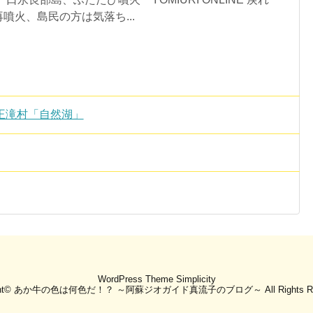
噴火、島民の方は気落ち...
王滝村「自然湖」
WordPress Theme
Simplicity
ht©
あか牛の色は何色だ！？ ～阿蘇ジオガイド真流子のブログ～
All Rights 