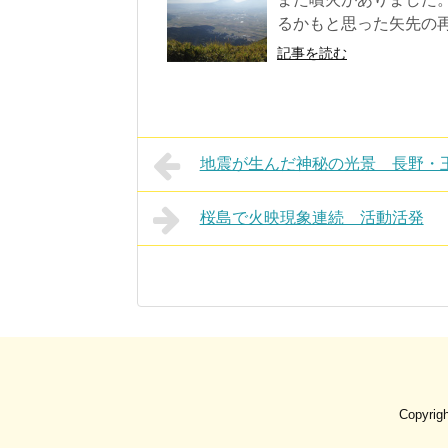
るかもと思った矢先の再
記事を読む
地震が生んだ神秘の光景 長野・
桜島で火映現象連続 活動活発
Copyrig