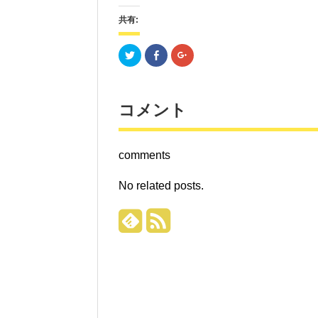
共有:
ク
Facebook
ク
リ
で
リ
ッ
共
ッ
ク
有
ク
し
す
し
て
る
て
Twitter
に
Google+
コメント
で
は
で
共
ク
共
有
リ
有
(新
ッ
(新
し
ク
し
comments
い
し
い
ウ
て
ウ
ィ
く
ィ
ン
だ
ン
No related posts.
ド
さ
ド
ウ
い
ウ
で
(新
で
開
し
開
き
い
き
ま
ウ
ま
す)
ィ
す)
ン
ド
ウ
で
開
き
ま
す)