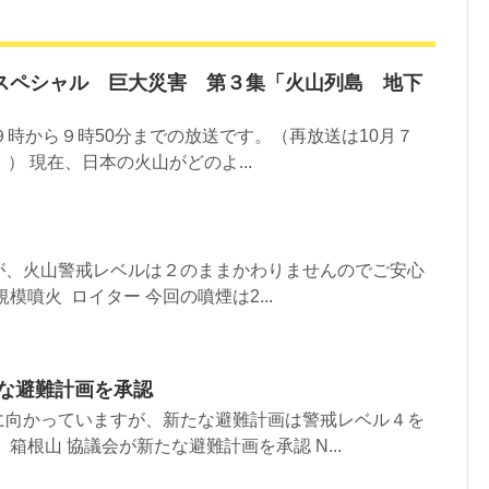
スペシャル 巨大災害 第３集「火山列島 地下
９時から９時50分までの放送です。（再放送は10月７
） 現在、日本の火山がどのよ...
が、火山警戒レベルは２のままかわりませんのでご安心
模噴火 ロイター 今回の噴煙は2...
たな避難計画を承認
に向かっていますが、新たな避難計画は警戒レベル４を
箱根山 協議会が新たな避難計画を承認 N...