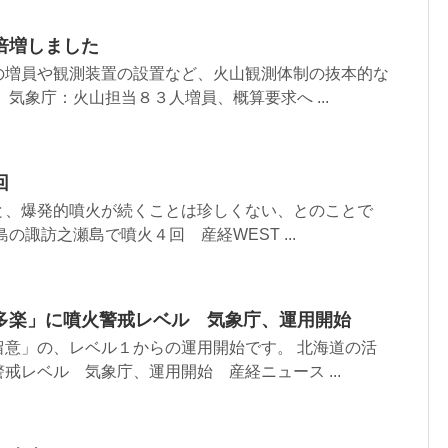
倍増しました
の増員や観測装置の設置など、火山観測体制の抜本的な
 気象庁：火山担当８３人増員、概算要求へ ...
回
と、爆発的噴火が続くことは珍しくない、とのことで
の諏訪之瀬島で噴火４回 産経WEST ...
多楽」に噴火警戒レベル 気象庁、運用開始
留意」の、レベル１からの運用開始です。 北海道の活
戒レベル 気象庁、運用開始 産経ニュース ...