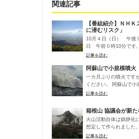
関連記事
【番組紹介】ＮＨＫ
に潜むリスク」
10月４日（日） 午後
日 午前０時10分です。
記事を読む
阿蘇山で小規模噴火
一カ月ぶりの噴火です
ください。 阿蘇山で小規
記事を読む
箱根山 協議会が新
火山活動自体は鎮静化
想定して作られました。 
記事を読む