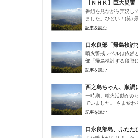
【ＮＨＫ】巨大災害
番組を見ながら実況し
ました。ひどい！(笑) 最
記事を読む
口永良部「帰島検討
噴火警戒レベルは依然
部「帰島検討する段階に
記事を読む
西之島ちゃん、順調
一時期、噴火活動がみ
ていました。 さま変わ
記事を読む
口永良部島、ふたた
また噴火がありました。 