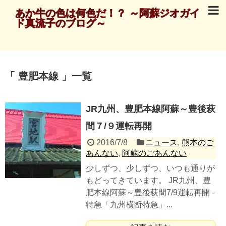
あか牛の色は何色だ！？ ～阿蘇ジオガイ
ド真流子のブログ～
豊肥本線
一覧
JR九州、豊肥本線阿蘇～豊後萩
間７/９運転再開
2016/7/8
ニュース
,
熊本のご
あんない
,
阿蘇のごあんない
少しずつ、少しずつ、いつも通りが
もどってきています。 JR九州、豊
肥本線阿蘇～豊後荻間7/9運転再開 -
特急「九州横断特急」...