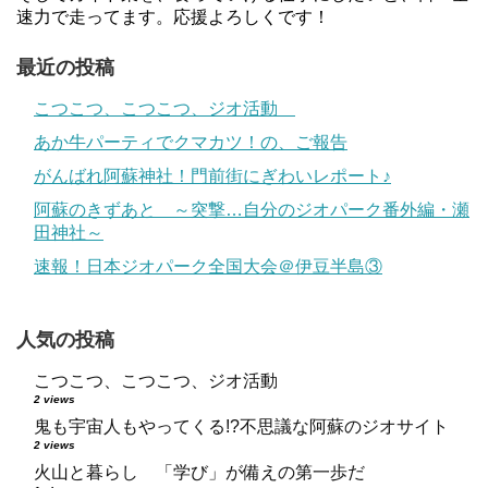
速力で走ってます。応援よろしくです！
最近の投稿
こつこつ、こつこつ、ジオ活動
あか牛パーティでクマカツ！の、ご報告
がんばれ阿蘇神社！門前街にぎわいレポート♪
阿蘇のきずあと ～突撃…自分のジオパーク番外編・瀬
田神社～
速報！日本ジオパーク全国大会＠伊豆半島③
人気の投稿
こつこつ、こつこつ、ジオ活動
2 views
鬼も宇宙人もやってくる!?不思議な阿蘇のジオサイト
2 views
火山と暮らし 「学び」が備えの第一歩だ