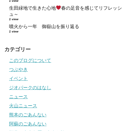
1 view
生田緑地で生きた心地
春の足音を感じてリフレッシ
ュ～
1 view
噴火から一年 御嶽山を振り返る
1 view
カテゴリー
このブログについて
つぶやき
イベント
ジオパークのはなし
ニュース
火山ニュース
熊本のごあんない
阿蘇のごあんない